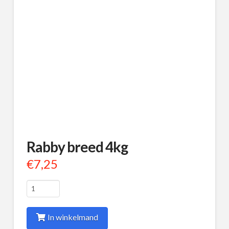
Rabby breed 4kg
€
7,25
Rabby
breed
4kg
In winkelmand
aantal