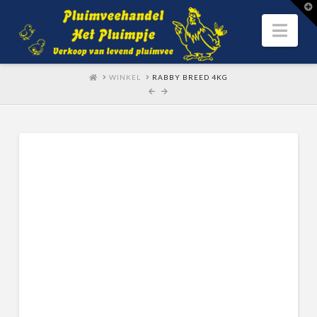
T
t
W
Nav
HOME
WINKEL
RABBY BREED 4KG